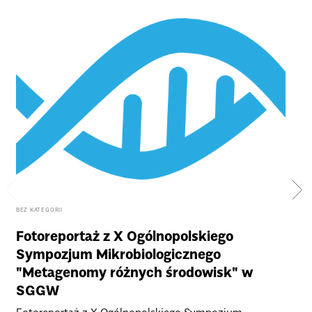
BEZ KATEGORII
AKTU
Fotoreportaż z X Ogólnopolskiego
Ru
Sympozjum Mikrobiologicznego
Bi
"Metagenomy różnych środowisk" w
Ser
SGGW
na
alan