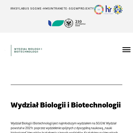
IRK
SYLABUS SGGW
E-HMS
INTRANET
E-SGGW
PROJEKTY
WYDZIAŁ BIOLOGII I
BIOTECHNOLOGII
Wydział Biologii i Biotechnologii
Wydział Biologii i Biotechnologii jest najmłodszym wydziałem na SGGW. Wydział
powstał w 2021r. poprzez wydzielenie spójnych z dyscypliną naukową „nauki
biologiczne” kierunków kształcenia z innych wydziałów. Kształcimy na kierunkach