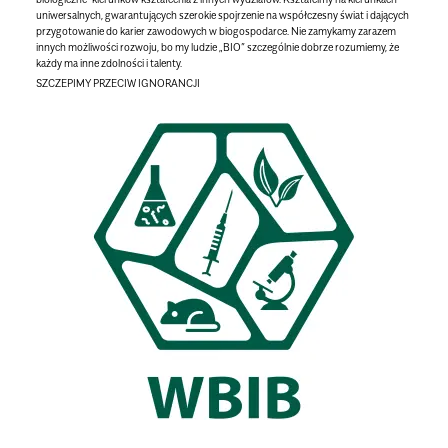
uniwersalnych, gwarantujących szerokie spojrzenie na współczesny świat i dających
przygotowanie do karier zawodowych w biogospodarce. Nie zamykamy zarazem
innych możliwości rozwoju, bo my ludzie „BIO” szczególnie dobrze rozumiemy, że
każdy ma inne zdolności i talenty.
SZCZEPIMY PRZECIW IGNORANCJI