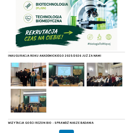
INAUGURACJA ROKU AKADEMICKIEGO 2025/2026 JUŻ ZA NAMI
WIZYTACJA GOŚCI REZON BIO - SPRAWDŹ NASZE BADANIA